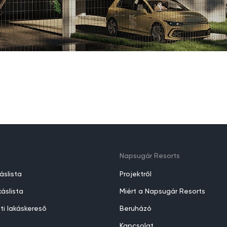
Napsugár Resorts
áslista
Projektről
áslista
Miért a Napsugár Resorts
ti lakáskereső
Beruházó
Kapcsolat