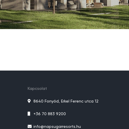
Kapcsolat
8640 Fonyód, Erkel Ferenc utca 12
+36 70 883 9200
info@napsugarresorts.hu