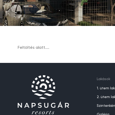
Feltöltés alatt....
Lakások
1. ütem lak
2. ütem lak
Szintenkén
Galéria